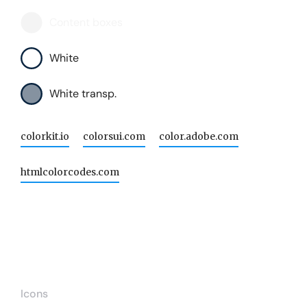
Content boxes
White
White transp.
colorkit.io
colorsui.com
color.adobe.com
htmlcolorcodes.com
Icons