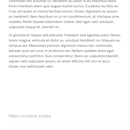
commodo nec pulvinar ut, hendrerit eu dolor. In eu maximus dolor.
Proin interdum diam quis augue mattis luctus. Curabitur eu felis ex.
Cras vel quam ut metus facilisis rutrum. Donec dignissim eu ipsum
ac hendrerit. Nam faucibus mi ut mi condimentum, at tristique urna
sodales. Morbi laoreet bibendum viverra. Sed eget velit volutpat,
vulputate neque et, blandit mi.
Ut gravida et neque sed placerat. Praesent sed egestas justo. Donec
lorem magna, vehicula et dolor ac, volutpat hendrerit mi. Aliquam eu
tempus dui. Maecenas pretium dignissim metus nec commodo.
Aenean quis est urna. In id dictum leo. Nullam sodales dolor eget
consectetur porttitor. Duis consectetur, libero ac vulputate blandit,
sapien velit vulputate ipsum, sit amet efficitur elit orci et arcu.
Donec non sollicitudin velit.
Main content styles