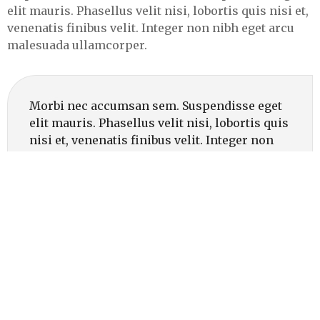
elit mauris. Phasellus velit nisi, lobortis quis nisi et,
venenatis finibus velit. Integer non nibh eget arcu
malesuada ullamcorper.
Morbi nec accumsan sem. Suspendisse eget
elit mauris. Phasellus velit nisi, lobortis quis
nisi et, venenatis finibus velit. Integer non
nibh eget arcu malesuada ullamcorper.
Integer a justo vitae arcu
fermentum consequat?
Duis volutpat, mi id cursus rhoncus, purus augue
aliquam arcu, sit amet rhoncus tellus neque aliquet
sapien. Sed lacinia tempor orci, non lacinia purus
faucibus non. Quisque pellentesque, nunc a lacinia